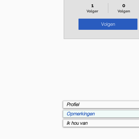
1
0
Volger
Volgen
Volgen
Profiel
Opmerkingen
ik hou van