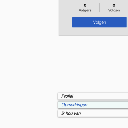
0
0
Volgers
Volgen
Volgen
Profiel
Opmerkingen
ik hou van