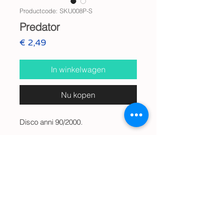
Productcode: SKU008P-S
Predator
Prijs
€ 2,49
In winkelwagen
Nu kopen
Disco anni 90/2000.
Info
Audio digitale Wav
Anteprima Audio
🔊
Predator
Spedizione