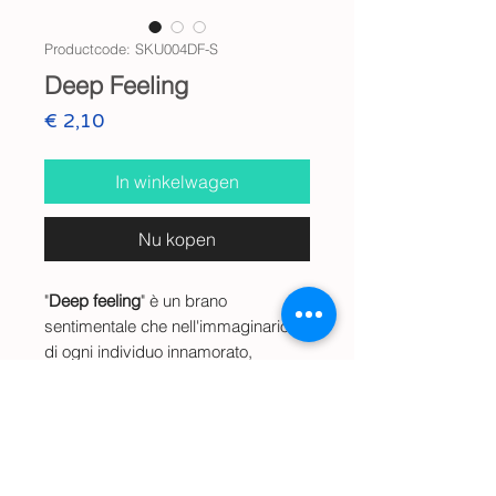
Productcode: SKU004DF-S
Deep Feeling
Prijs
€ 2,10
In winkelwagen
Nu kopen
"
Deep feeling
" è un brano
sentimentale che nell'immaginario,
di ogni individuo innamorato,
riporta sul sentiero giusto ... del
proprio amante.
Info
In search of you!
Audio wav digital - (
40 Mb
)
Anteprima Audio