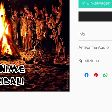
In winkelwagen
Info
Audio digitale Wav
Anteprima Audio
🔊
Anime Tribali
Spedizione
Questa traccia audio
fisica