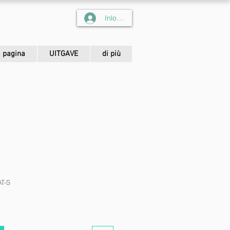
Inloggen
 pagina
UITGAVE
di più
T-S